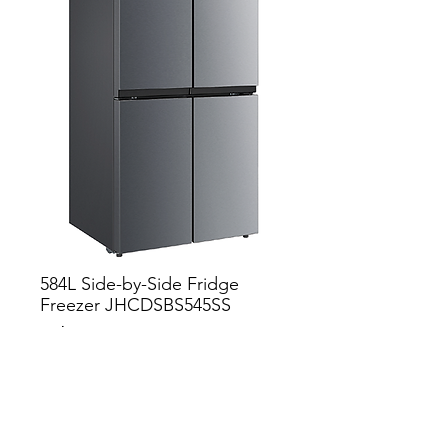
584L Side-by-Side Fridge
Freezer JHCDSBS545SS
價
NZ$1,899.00
格
新增至購物車